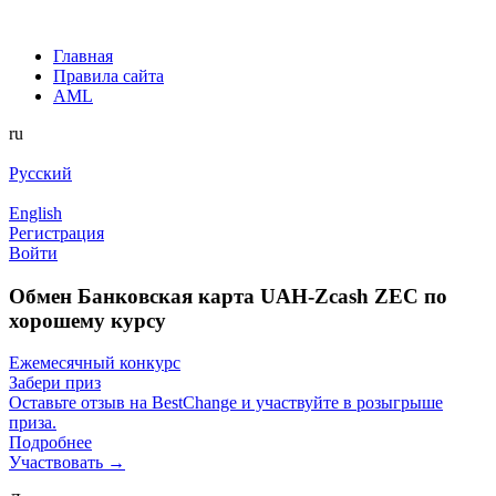
Главная
Правила сайта
AML
ru
Русский
English
Регистрация
Войти
Обмен Банковская карта UAH-Zcash ZEC по
хорошему курсу
Ежемесячный конкурс
Забери приз
Оставьте отзыв на BestChange и участвуйте в розыгрыше
приза.
Подробнее
Участвовать →