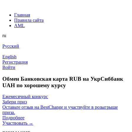
Главная
Правила сайта
AML
ru
Русский
English
Регистрация
Войти
Обмен Банковская карта RUB на УкрСиббанк
UAH по хорошему курсу
Ежемесячный конкурс
Забери приз
Оставьте отзыв на BestChange и участвуйте в розыгрыше
приза.
Подробнее
Участвовать →