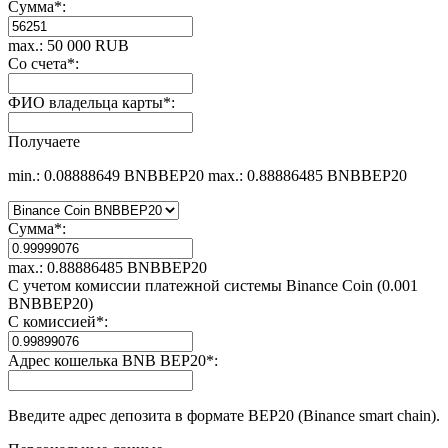
Сумма
*
:
max.: 50 000 RUB
Со счета
*
:
ФИО владельца карты
*
:
Получаете
min.: 0.08888649 BNBBEP20
max.: 0.88886485 BNBBEP20
Сумма
*
:
max.: 0.88886485 BNBBEP20
С учетом комиссии платежной системы Binance Coin (0.001
BNBBEP20)
С комиссией
*
:
Адрес кошелька BNB BEP20
*
:
Введите адрес депозита в формате BEP20 (Binance smart chain).