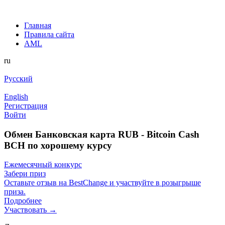
Главная
Правила сайта
AML
ru
Русский
English
Регистрация
Войти
Обмен Банковская карта RUB - Bitcoin Cash
BCH по хорошему курсу
Ежемесячный конкурс
Забери приз
Оставьте отзыв на BestChange и участвуйте в розыгрыше
приза.
Подробнее
Участвовать →