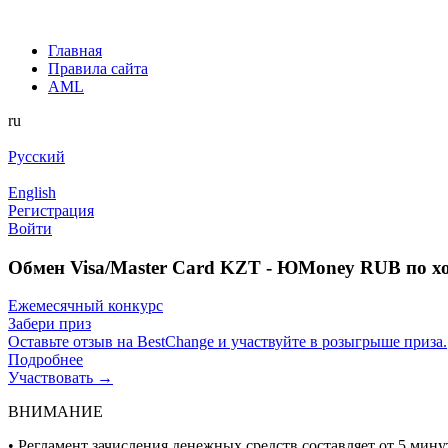
Главная
Правила сайта
AML
ru
Русский
English
Регистрация
Войти
Обмен Visa/Master Card KZT - ЮMoney RUB по х
Ежемесячный конкурс
Забери приз
Оставьте отзыв на BestChange и участвуйте в розыгрыше приза.
Подробнее
Участвовать →
ВНИМАНИЕ
• Регламент зачисления денежных средств составляет от 5 минут