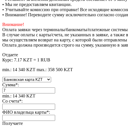
• Мы не предоставляем квитанции.
• Учитывайте комиссию при отправке! Все исходящие комиссии
• Внимание! Переводите сумму исключительно согласно созда
Внимание!
Оплата заявки через терминалы/банкоматы/платежные системы
В случае оплаты с карты/счета, не указанных в заявке, а такж
мы осуществляем возврат на карту, с которой были отправлены
Оплата должна производится строго на сумму, указанную в зая
Отдаете
Курс:
7.17 KZT = 1 RUB
min.: 14 340 KZT
max.: 358 500 KZT
Сумма
*
:
min.: 14 340 KZT
Со счета
*
:
ФИО владельца карты
*
:
Получаете