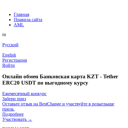
Главная
Правила сайта
AML
ru
Русский
English
Регистрация
Войти
Онлайн обмен Банковская карта KZT - Tether
ERC20 USDT по выгодному курсу
Ежемесячный конкурс
Забери приз
Оставьте отзыв на BestChange и участвуйте в розыгрыше
приза.
Подробнее
Участвовать →