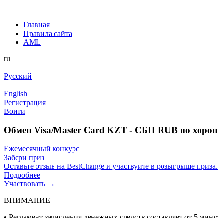
Главная
Правила сайта
AML
ru
Русский
English
Регистрация
Войти
Обмен Visa/Master Card KZT - СБП RUB по хоро
Ежемесячный конкурс
Забери приз
Оставьте отзыв на BestChange и участвуйте в розыгрыше приза.
Подробнее
Участвовать →
ВНИМАНИЕ
• Регламент зачисления денежных средств составляет от 5 минут