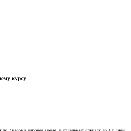
шему курсу
 до 2 часов в рабочее время. В отдельных случаях до 3-х дней.