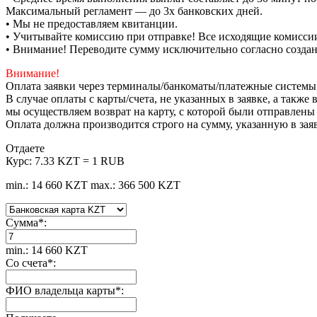
Максимальный регламент — до 3х банковских дней.
• Мы не предоставляем квитанции.
• Учитывайте комиссию при отправке! Все исходящие комиссии
• Внимание! Переводите сумму исключительно согласно созда
Внимание!
Оплата заявки через терминалы/банкоматы/платежные системы
В случае оплаты с карты/счета, не указанных в заявке, а такж
мы осуществляем возврат на карту, с которой были отправлены
Оплата должна производится строго на сумму, указанную в зая
Отдаете
Курс:
7.33 KZT = 1 RUB
min.: 14 660 KZT
max.: 366 500 KZT
Сумма
*
:
min.: 14 660 KZT
Со счета
*
:
ФИО владельца карты
*
: