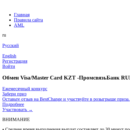
Главная
Правила сайта
AML
ru
Русский
English
Регистрация
Войти
Обмен Visa/Master Card KZT -ПромсвязьБанк RU
Ежемесячный конкурс
Забери приз
Оставьте отзыв на BestChange и участвуйте в розыгрыше приза.
Подробнее
Участвовать →
ВНИМАНИЕ
• Среднее время выполнения выплат составляет до 30 минут п