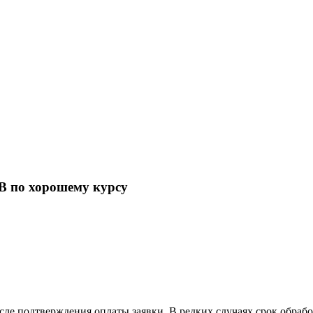
B по хорошему курсу
осле подтверждения оплаты заявки. В редких случаях срок обра