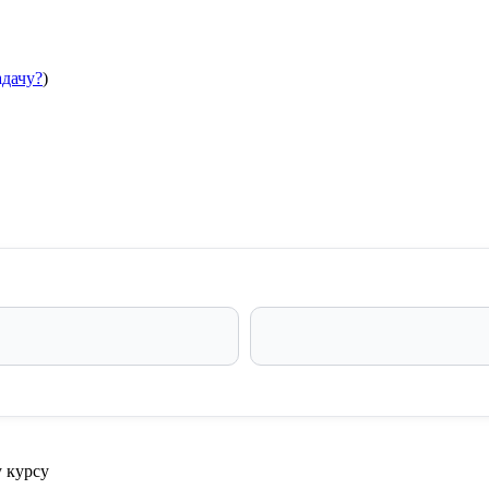
адачу?
)
 курсу