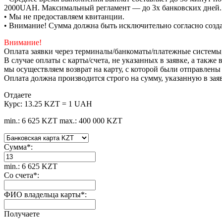
2000UAH. Максимальный регламент — до 3х банковских дней.
• Мы не предоставляем квитанции.
• Внимание! Сумма должна быть исключительно согласно созда
Внимание!
Оплата заявки через терминалы/банкоматы/платежные системы
В случае оплаты с карты/счета, не указанных в заявке, а такж
мы осуществляем возврат на карту, с которой были отправлены
Оплата должна производится строго на сумму, указанную в зая
Отдаете
Курс:
13.25 KZT = 1 UAH
min.: 6 625 KZT
max.: 400 000 KZT
Сумма
*
:
min.: 6 625 KZT
Со счета
*
:
ФИО владельца карты
*
:
Получаете