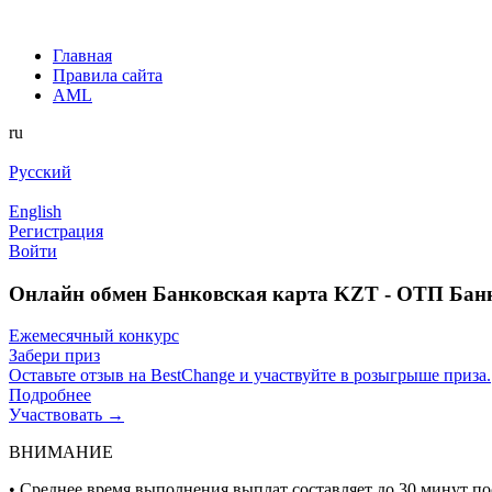
Главная
Правила сайта
AML
ru
Русский
English
Регистрация
Войти
Онлайн обмен Банковская карта KZT - ОТП Бан
Ежемесячный конкурс
Забери приз
Оставьте отзыв на BestChange и участвуйте в розыгрыше приза.
Подробнее
Участвовать →
ВНИМАНИЕ
• Среднее время выполнения выплат составляет до 30 минут по