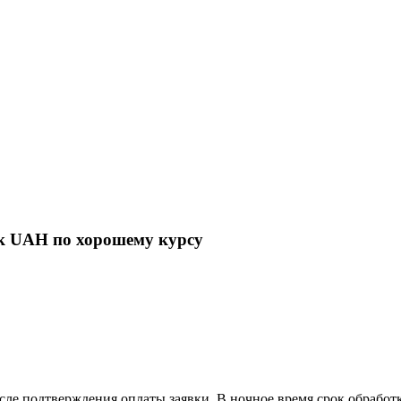
к UAH по хорошему курсу
сле подтверждения оплаты заявки. В ночное время срок обработ