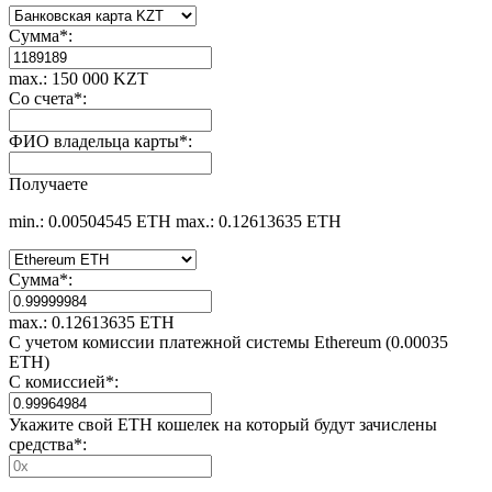
Сумма
*
:
max.: 150 000 KZT
Со счета
*
:
ФИО владельца карты
*
:
Получаете
min.: 0.00504545 ETH
max.: 0.12613635 ETH
Сумма
*
:
max.: 0.12613635 ETH
С учетом комиссии платежной системы Ethereum (0.00035
ETH)
С комиссией
*
:
Укажите свой ETH кошелек на который будут зачислены
средства
*
: