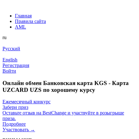
Главная
Правила сайта
AML
ru
Русский
English
Регистрация
Войти
Онлайн обмен Банковская карта KGS - Карта
UZCARD UZS по хорошему курсу
Ежемесячный конкурс
Забери приз
Оставьте отзыв на BestChange и участвуйте в розыгрыше
приза.
Подробнее
Участвовать →