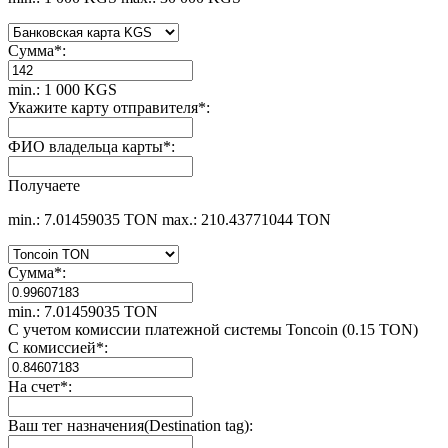
Сумма
*
:
min.: 1 000 KGS
Укажите карту отправителя
*
:
ФИО владельца карты
*
:
Получаете
min.: 7.01459035 TON
max.: 210.43771044 TON
Сумма
*
:
min.: 7.01459035 TON
С учетом комиссии платежной системы Toncoin (0.15 TON)
С комиссией
*
:
На счет
*
:
Ваш тег назначения(Destination tag):