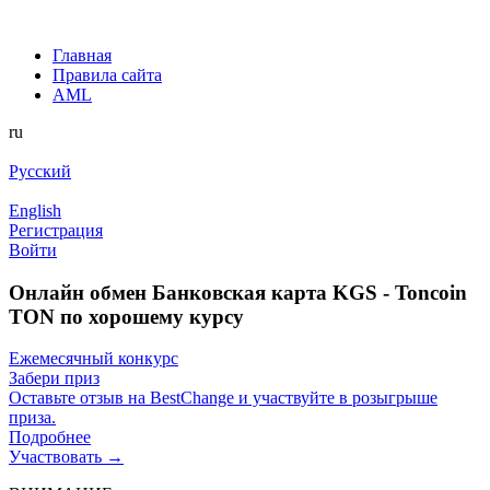
Главная
Правила сайта
AML
ru
Русский
English
Регистрация
Войти
Онлайн обмен Банковская карта KGS - Toncoin
TON по хорошему курсу
Ежемесячный конкурс
Забери приз
Оставьте отзыв на BestChange и участвуйте в розыгрыше
приза.
Подробнее
Участвовать →