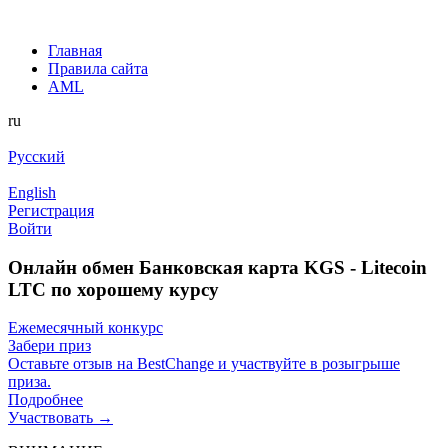
Главная
Правила сайта
AML
ru
Русский
English
Регистрация
Войти
Онлайн обмен Банковская карта KGS - Litecoin
LTC по хорошему курсу
Ежемесячный конкурс
Забери приз
Оставьте отзыв на BestChange и участвуйте в розыгрыше
приза.
Подробнее
Участвовать →