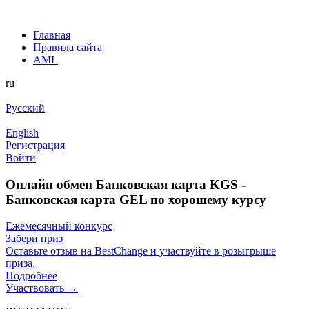
Главная
Правила сайта
AML
ru
Русский
English
Регистрация
Войти
Онлайн обмен Банковская карта KGS -
Банковская карта GEL по хорошему курсу
Ежемесячный конкурс
Забери приз
Оставьте отзыв на BestChange и участвуйте в розыгрыше
приза.
Подробнее
Участвовать →