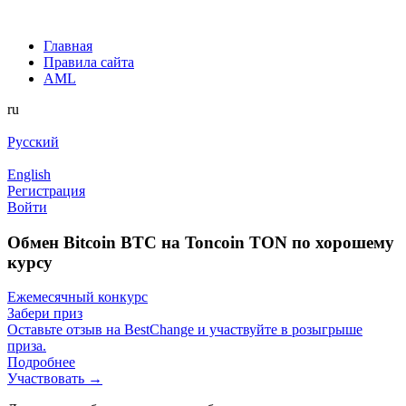
Главная
Правила сайта
AML
ru
Русский
English
Регистрация
Войти
Обмен Bitcoin BTC на Toncoin TON по хорошему
курсу
Ежемесячный конкурс
Забери приз
Оставьте отзыв на BestChange и участвуйте в розыгрыше
приза.
Подробнее
Участвовать →