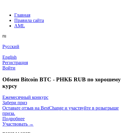
Главная
Правила сайта
AML
ru
Русский
English
Регистрация
Войти
Обмен Bitcoin BTC - РНКБ RUB по хорошему
курсу
Ежемесячный конкурс
Забери приз
Оставьте отзыв на BestChange и участвуйте в розыгрыше
приза.
Подробнее
Участвовать →