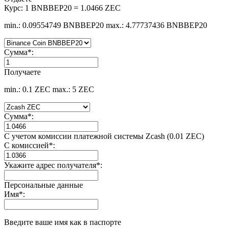
Курс:
1 BNBBEP20 = 1.0466 ZEC
min.: 0.09554749 BNBBEP20
max.: 4.77737436 BNBBEP20
Сумма
*
:
Получаете
min.: 0.1 ZEC
max.: 5 ZEC
Сумма
*
:
С учетом комиссии платежной системы Zcash (0.01 ZEC)
С комиссией
*
:
Укажите адрес получателя
*
:
Персональные данные
Имя
*
:
Введите ваше имя как в паспорте