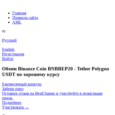
Главная
Правила сайта
AML
ru
Русский
English
Регистрация
Войти
Обмен Binance Coin BNBBEP20 - Tether Polygon
USDT по хорошему курсу
Ежемесячный конкурс
Забери приз
Оставьте отзыв на BestChange и участвуйте в розыгрыше
приза.
Подробнее
Участвовать →