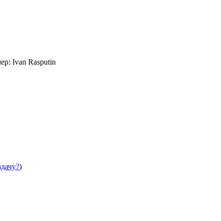
р: Ivan Rasputin
адачу?
)