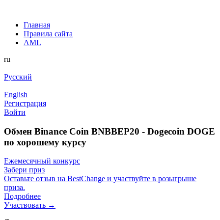
Главная
Правила сайта
AML
ru
Русский
English
Регистрация
Войти
Обмен Binance Coin BNBBEP20 - Dogecoin DOGE
по хорошему курсу
Ежемесячный конкурс
Забери приз
Оставьте отзыв на BestChange и участвуйте в розыгрыше
приза.
Подробнее
Участвовать →