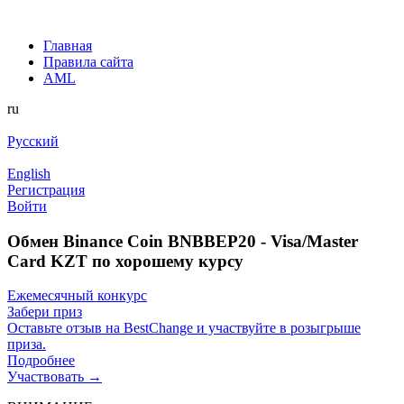
Главная
Правила сайта
AML
ru
Русский
English
Регистрация
Войти
Обмен Binance Coin BNBBEP20 - Visa/Master
Card KZT по хорошему курсу
Ежемесячный конкурс
Забери приз
Оставьте отзыв на BestChange и участвуйте в розыгрыше
приза.
Подробнее
Участвовать →