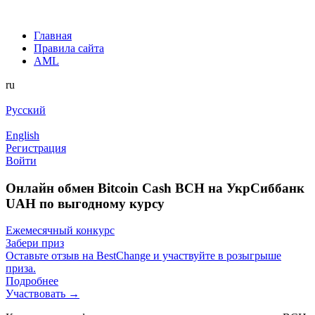
Главная
Правила сайта
AML
ru
Русский
English
Регистрация
Войти
Онлайн обмен Bitcoin Cash BCH на УкрСиббанк
UAH по выгодному курсу
Ежемесячный конкурс
Забери приз
Оставьте отзыв на BestChange и участвуйте в розыгрыше
приза.
Подробнее
Участвовать →