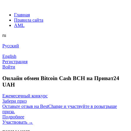
Главная
Правила сайта
AML
ru
Русский
English
Регистрация
Войти
Онлайн обмен Bitcoin Cash BCH на Приват24
UAH
Ежемесячный конкурс
Забери приз
Оставьте отзыв на BestChange и участвуйте в розыгрыше
приза.
Подробнее
Участвовать →