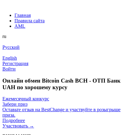
Главная
Правила сайта
AML
ru
Русский
English
Регистрация
Войти
Онлайн обмен Bitcoin Cash BCH - ОТП Банк
UAH по хорошему курсу
Ежемесячный конкурс
Забери приз
Оставьте отзыв на BestChange и участвуйте в розыгрыше
приза.
Подробнее
Участвовать →