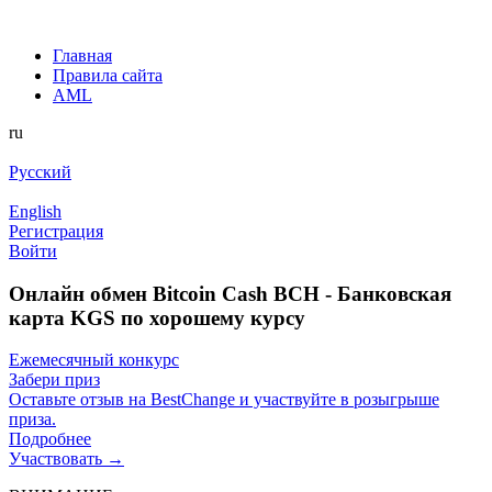
Главная
Правила сайта
AML
ru
Русский
English
Регистрация
Войти
Онлайн обмен Bitcoin Cash BCH - Банковская
карта KGS по хорошему курсу
Ежемесячный конкурс
Забери приз
Оставьте отзыв на BestChange и участвуйте в розыгрыше
приза.
Подробнее
Участвовать →