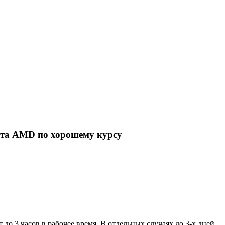
рта AMD по хорошему курсу
 до 3 часов в рабочее время. В отдельных случаях до 3-х дней.