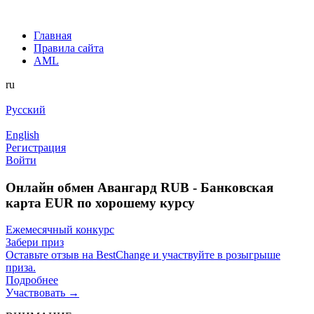
Главная
Правила сайта
AML
ru
Русский
English
Регистрация
Войти
Онлайн обмен Aвангард RUB - Банковская
карта EUR по хорошему курсу
Ежемесячный конкурс
Забери приз
Оставьте отзыв на BestChange и участвуйте в розыгрыше
приза.
Подробнее
Участвовать →