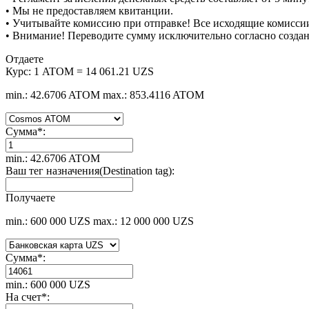
• Мы не предоставляем квитанции.
• Учитывайте комиссию при отправке! Все исходящие комиссии
• Внимание! Переводите сумму исключительно согласно созда
Отдаете
Курс:
1 ATOM = 14 061.21 UZS
min.: 42.6706 ATOM
max.: 853.4116 ATOM
Сумма
*
:
min.: 42.6706 ATOM
Ваш тег назначения(Destination tag):
Получаете
min.: 600 000 UZS
max.: 12 000 000 UZS
Сумма
*
:
min.: 600 000 UZS
На счет
*
: