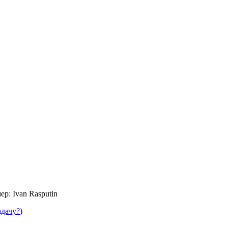
р: Ivan Rasputin
адачу?
)