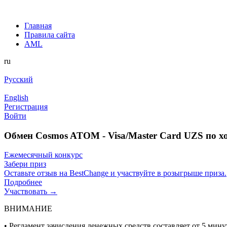
Главная
Правила сайта
AML
ru
Русский
English
Регистрация
Войти
Обмен Cosmos ATOM - Visa/Master Card UZS по х
Ежемесячный конкурс
Забери приз
Оставьте отзыв на BestChange и участвуйте в розыгрыше приза.
Подробнее
Участвовать →
ВНИМАНИЕ
• Регламент зачисления денежных средств составляет от 5 минут