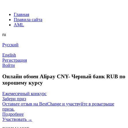
Главная
Правила сайта
AML
ru
Русский
English
Регистрация
Войти
Онлайн обмен Alipay CNY- Черный банк RUB по
хорошему курсу
Ежемесячный конкурс
Забери приз
Оставьте отзыв на BestChange и участвуйте в розыгрыше
приза.
Подробнее
Участвовать →