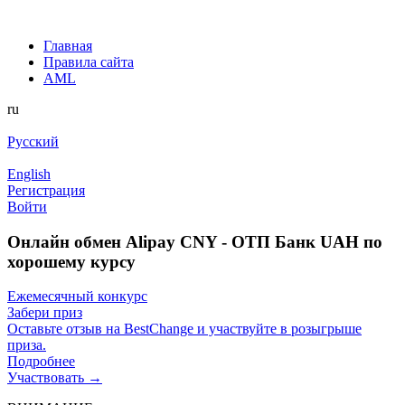
Главная
Правила сайта
AML
ru
Русский
English
Регистрация
Войти
Онлайн обмен Alipay CNY - ОТП Банк UAH по
хорошему курсу
Ежемесячный конкурс
Забери приз
Оставьте отзыв на BestChange и участвуйте в розыгрыше
приза.
Подробнее
Участвовать →