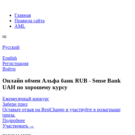
Главная
Правила сайта
AML
ru
Русский
English
Регистрация
Войти
Онлайн обмен Альфа банк RUB - Sense Bank
UAH по хорошему курсу
Ежемесячный конкурс
Забери приз
Оставьте отзыв на BestChange и участвуйте в розыгрыше
приза.
Подробнее
Участвовать →