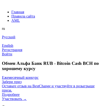
Главная
Правила сайта
AML
ru
Русский
English
Регистрация
Войти
Обмен Альфа Банк RUB - Bitcoin Cash BCH по
хорошему курсу
Ежемесячный конкурс
Забери приз
Оставьте отзыв на BestChange и участвуйте в розыгрыше
приза.
Подробнее
Участвовать →