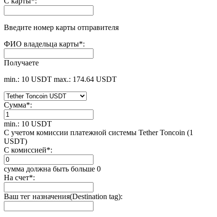
С карты
*
:
Введите номер карты отправителя
ФИО владельца карты
*
:
Получаете
min.: 10 USDT
max.: 174.64 USDT
Сумма
*
:
min.: 10 USDT
С учетом комиссии платежной системы Tether Toncoin (1
USDT)
С комиссией
*
:
сумма должна быть больше 0
На счет
*
:
Ваш тег назначения(Destination tag):