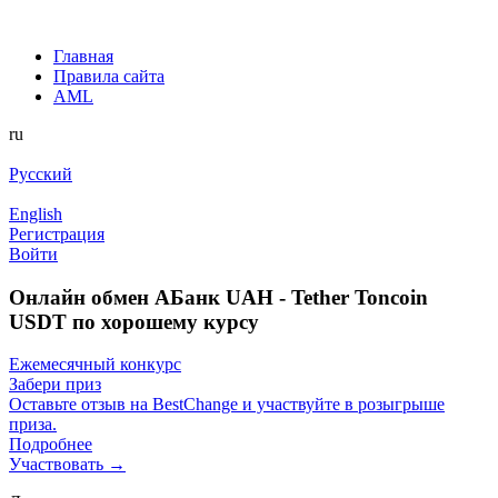
Главная
Правила сайта
AML
ru
Русский
English
Регистрация
Войти
Онлайн обмен AБанк UAH - Tether Toncoin
USDT по хорошему курсу
Ежемесячный конкурс
Забери приз
Оставьте отзыв на BestChange и участвуйте в розыгрыше
приза.
Подробнее
Участвовать →