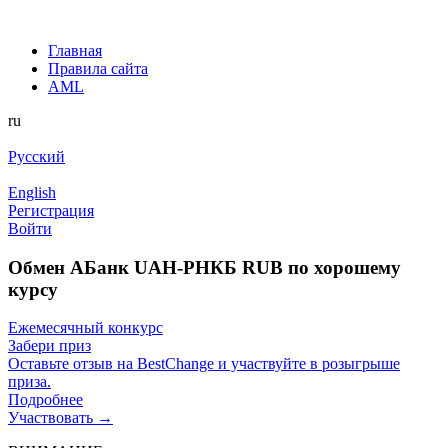
Главная
Правила сайта
AML
ru
Русский
English
Регистрация
Войти
Обмен AБанк UAH-РНКБ RUB по хорошему
курсу
Ежемесячный конкурс
Забери приз
Оставьте отзыв на BestChange и участвуйте в розыгрыше
приза.
Подробнее
Участвовать →