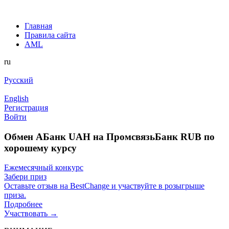
Главная
Правила сайта
AML
ru
Русский
English
Регистрация
Войти
Обмен AБанк UAH на ПромсвязьБанк RUB по
хорошему курсу
Ежемесячный конкурс
Забери приз
Оставьте отзыв на BestChange и участвуйте в розыгрыше
приза.
Подробнее
Участвовать →