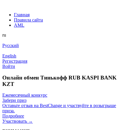
Главная
Правила сайта
AML
ru
Русский
English
Регистрация
Войти
Онлайн обмен Тинькофф RUB KASPI BANK
KZT
Ежемесячный конкурс
Забери приз
Оставьте отзыв на BestChange и участвуйте в розыгрыше
приза.
Подробнее
Участвовать →