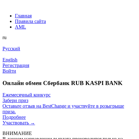
Главная
Правила сайта
AML
ru
Русский
English
Регистрация
Войти
Онлайн обмен Сбербанк RUB KASPI BANK
Ежемесячный конкурс
Забери приз
Оставьте отзыв на BestChange и участвуйте в розыгрыше
приза.
Подробнее
Участвовать →
ВНИМАНИЕ
В данном направлении выплата производится только на